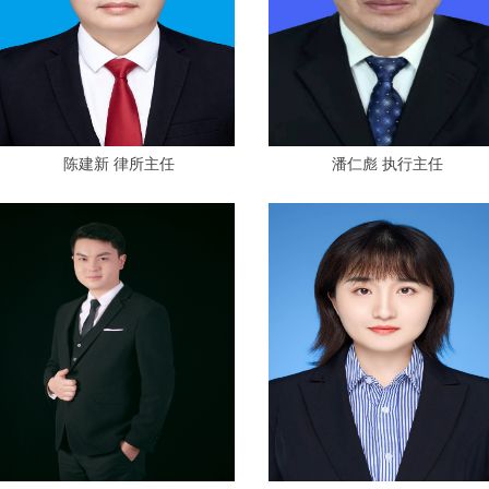
陈建新 律所主任
潘仁彪 执行主任